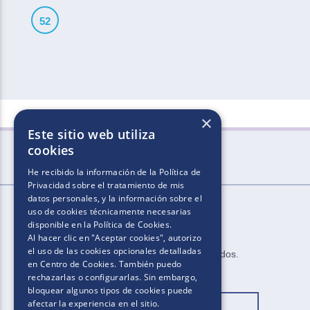
52
×
Este sitio web utiliza
cookies
He recibido la información de la
Política de
Privacidad
sobre el tratamiento de mis
datos personales, y la información sobre el
uso de cookies técnicamente necesarias
disponible en la
Política de Cookies
.
Al hacer clic en "Aceptar cookies", autorizo
el uso de las cookies opcionales detalladas
2025.​​ ​Todos los derechos reservados​.​
en Centro de Cookies. También puedo
rechazarlas o configurarlas. Sin embargo,
bloquear algunos tipos de cookies puede
afectar la experiencia en el sitio.
Cambiar ubicación