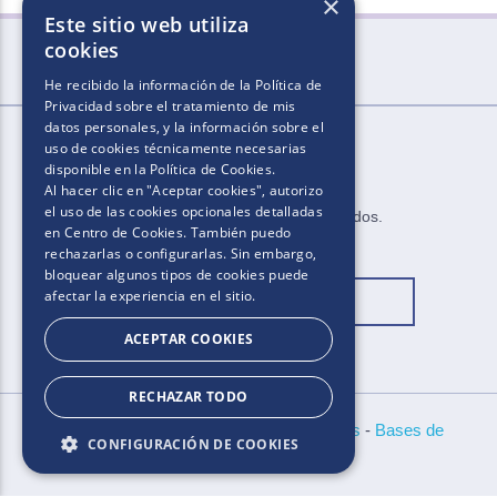
×
Este sitio web utiliza
cookies
He recibido la información de la
Política de
Privacidad
sobre el tratamiento de mis
datos personales, y la información sobre el
uso de cookies técnicamente necesarias
disponible en la
Política de Cookies
.
Al hacer clic en "Aceptar cookies", autorizo
el uso de las cookies opcionales detalladas
2025.​​ ​Todos los derechos reservados​.​
en Centro de Cookies. También puedo
rechazarlas o configurarlas. Sin embargo,
bloquear algunos tipos de cookies puede
afectar la experiencia en el sitio.
Cambiar ubicación
ACEPTAR COOKIES
RECHAZAR TODO
Políticas de Privacidad
-
Aviso de Cookies
-
Bases de
CONFIGURACIÓN DE COOKIES
concursos