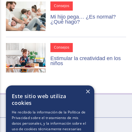
Consejos
Mi hijo pega… ¿Es normal?
¿Qué hago?
Consejos
Estimular la creatividad en los
niños
×
Este sitio web utiliza
cookies
He recibido la información de la
Política de
Privacidad
sobre el tratamiento de mis
datos personales, y la información sobre el
uso de cookies técnicamente necesarias