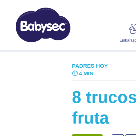
Embarazo
PADRES HOY
🕛
4 MIN
8 truco
fruta