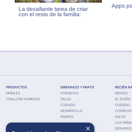
Apps pa
La desafiante tarea de criar
con el resto de la familia:
cuando los límites generan
desacuerdos pero estamos
unidos por el amor.
PRODUCTOS
EMBARAZO Y PARTO
RECIÉN N
PAÑALES
CONSEJOS
MIEDOS
TOALLITAS HUMEDAS
SALUD
EL SUEÑO
CUIDADO
CUIDADO
DESARROLLO
CONSEJO
PADRES
SALUD
LOS PAÑA
×
DESARRO