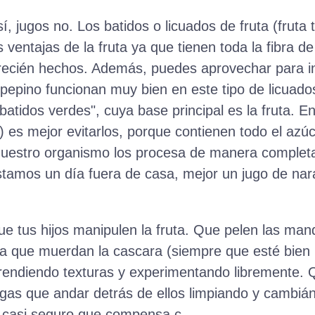
í, jugos no. Los batidos o licuados de fruta (fruta 
 ventajas de la fruta ya que tienen toda la fibra d
 recién hechos. Además, puedes aprovechar para i
l pepino funcionan muy bien en este tipo de licuado
batidos verdes", cuya base principal es la fruta. E
 es mejor evitarlos, porque contienen todo el azúc
 nuestro organismo los procesa de manera completa
stamos un día fuera de casa, mejor un jugo de nar
ue tus hijos manipulen la fruta. Que pelen las ma
Deja que muerdan la cascara (siempre que esté bien 
rendiendo texturas y experimentando libremente.
engas que andar detrás de ellos limpiando y cambián
ga casi seguro que compensa.ç