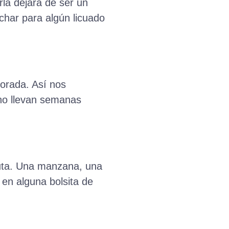
rla dejará de ser un
echar para algún licuado
porada. Así nos
no llevan semanas
fruta. Una manzana, una
en alguna bolsita de