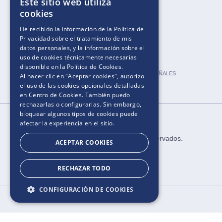
Este sitio web utiliza
cookies
HACIA UN MUNDO NUEVO
HERRAMIENTAS
He recibido la información de la
Política de
CONSEJOS
CALCULADORA DE
Privacidad
sobre el tratamiento de mis
PADRES
EMBARAZO
datos personales, y la información sobre el
CALCULADORA DE
uso de cookies técnicamente necesarias
FERTILIDAD
disponible en la
Política de Cookies
.
CALCULADORA DE PAÑALES
Al hacer clic en "Aceptar cookies", autorizo
NOMBRES DE BEBÉS
el uso de las cookies opcionales detalladas
en Centro de Cookies. También puedo
rechazarlas o configurarlas. Sin embargo,
bloquear algunos tipos de cookies puede
afectar la experiencia en el sitio.
2025.​​ ​Todos los derechos reservados​.​
ACEPTAR COOKIES
RECHAZAR TODO
CONFIGURACIÓN DE COOKIES