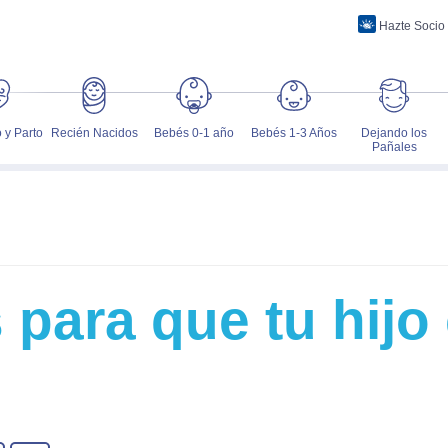
Hazte Socio
 y Parto
Recién Nacidos
Bebés 0-1 año
Bebés 1-3 Años
Dejando los
Pañales
s para que tu hij